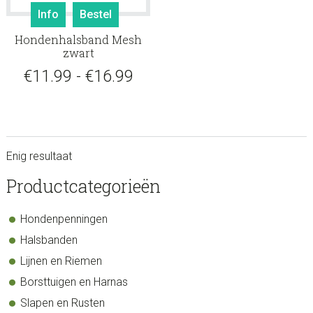
Dit
Info
Bestel
product
Hondenhalsband Mesh
heeft
zwart
meerdere
Prijsklasse:
€
11.99
-
€
16.99
variaties.
Deze
€11.99
optie
tot
kan
gekozen
€16.99
Enig resultaat
worden
op
sidebar
Store
Productcategorieën
de
Sidebar
productpagina
Hondenpenningen
Halsbanden
Lijnen en Riemen
Borsttuigen en Harnas
Slapen en Rusten