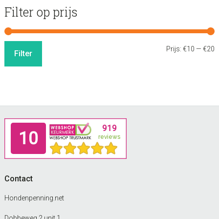
Filter op prijs
M
M
Prijs:
€10
—
€20
Filter
p
p
Footer
Contact
Hondenpenning.net
Dobbeweg 2 unit 1