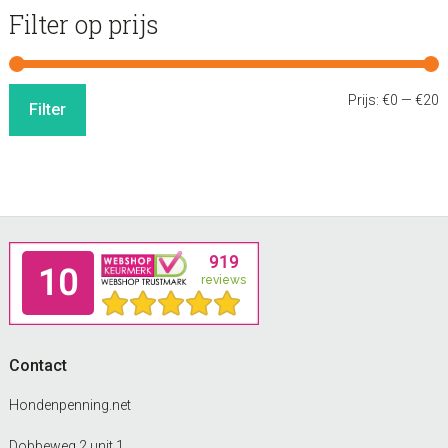
Filter op prijs
M
M
Prijs:
€0
—
€20
Filter
p
p
Footer
Contact
Hondenpenning.net
Dobbeweg 2 unit 1