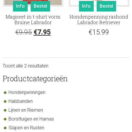
Info
Bestel
Info
Bestel
Magneet in t-shirt vorm
Hondenpenning rashond
Bruine Labrador
Labrador Retriever
Oorspronkelijke
Huidige
€
9.95
€
7.95
€
15.99
prijs
prijs
was:
is:
€9.95.
€7.95.
Toont alle 2 resultaten
sidebar
Store
Productcategorieën
Sidebar
Hondenpenningen
Halsbanden
Lijnen en Riemen
Borsttuigen en Harnas
Slapen en Rusten