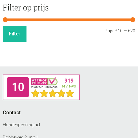
Filter op prijs
M
M
Prijs:
€10
—
€20
Filter
p
p
Footer
Contact
Hondenpenning.net
Dobbeweg 2 unit 1