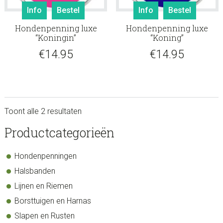
Info
Bestel
Info
Bestel
Hondenpenning luxe
Hondenpenning luxe
“Koningin”
“Koning”
€
14.95
€
14.95
Toont alle 2 resultaten
sidebar
Store
Productcategorieën
Sidebar
Hondenpenningen
Halsbanden
Lijnen en Riemen
Borsttuigen en Harnas
Slapen en Rusten