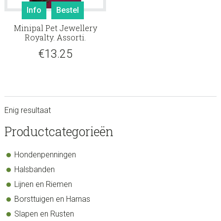
Info
Bestel
Minipal Pet Jewellery
Royalty. Assorti.
€
13.25
Enig resultaat
sidebar
Store
Productcategorieën
Sidebar
Hondenpenningen
Halsbanden
Lijnen en Riemen
Borsttuigen en Harnas
Slapen en Rusten