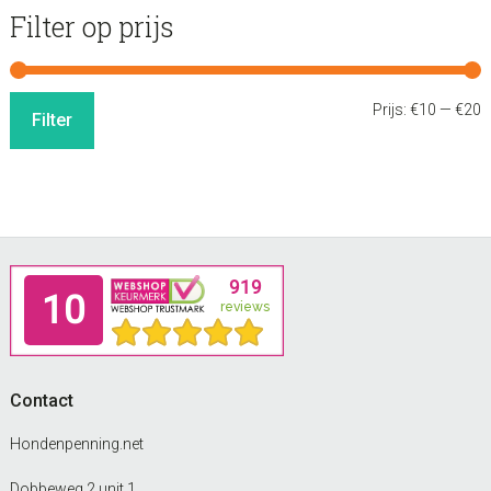
Filter op prijs
M
M
Prijs:
€10
—
€20
Filter
p
p
Footer
Contact
Hondenpenning.net
Dobbeweg 2 unit 1