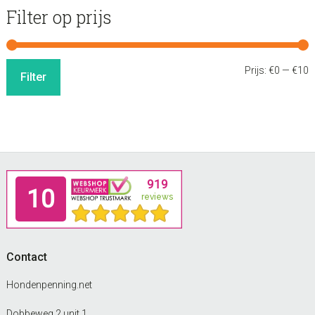
Filter op prijs
M
M
Prijs:
€0
—
€10
Filter
p
p
Footer
Contact
Hondenpenning.net
Dobbeweg 2 unit 1