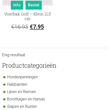
Info
Bestel
Voerbak Golf – Klein 11,5
cm
Oorspronkelijke
Huidige
€
16.95
€
7.95
prijs
prijs
was:
is:
€16.95.
€7.95.
Enig resultaat
sidebar
Store
Productcategorieën
Sidebar
Hondenpenningen
Halsbanden
Lijnen en Riemen
Borsttuigen en Harnas
Slapen en Rusten