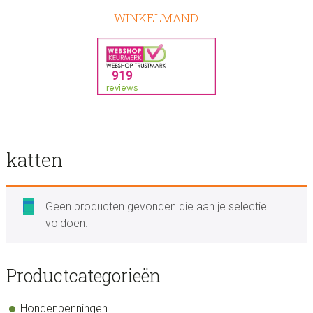
WINKELMAND
katten
Geen producten gevonden die aan je selectie
voldoen.
sidebar
Store
Productcategorieën
Sidebar
Hondenpenningen