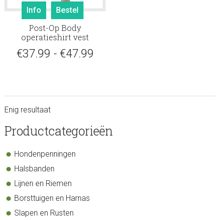
Dit
Info
Bestel
product
Post-Op Body
heeft
operatieshirt vest
meerdere
Prijsklasse:
€
37.99
-
€
47.99
variaties.
Deze
€37.99
optie
tot
kan
gekozen
€47.99
Enig resultaat
worden
op
sidebar
Store
Productcategorieën
de
Sidebar
productpagina
Hondenpenningen
Halsbanden
Lijnen en Riemen
Borsttuigen en Harnas
Slapen en Rusten