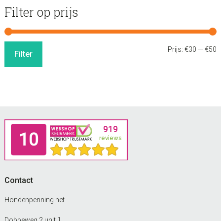
Filter op prijs
M
M
Prijs:
€30
—
€50
Filter
p
p
Footer
Contact
Hondenpenning.net
Dobbeweg 2 unit 1