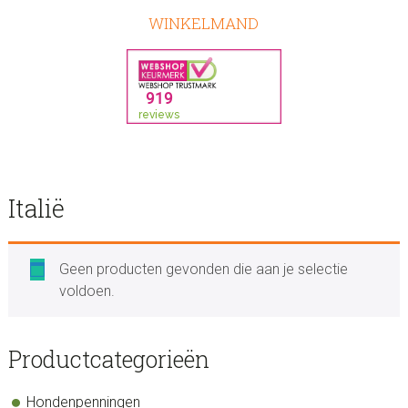
WINKELMAND
Italië
Geen producten gevonden die aan je selectie
voldoen.
sidebar
Store
Productcategorieën
Sidebar
Hondenpenningen