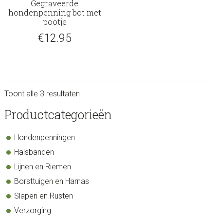
Gegraveerde
hondenpenning bot met
pootje
€
12.95
Toont alle 3 resultaten
sidebar
Store
Productcategorieën
Sidebar
Hondenpenningen
Halsbanden
Lijnen en Riemen
Borsttuigen en Harnas
Slapen en Rusten
Verzorging