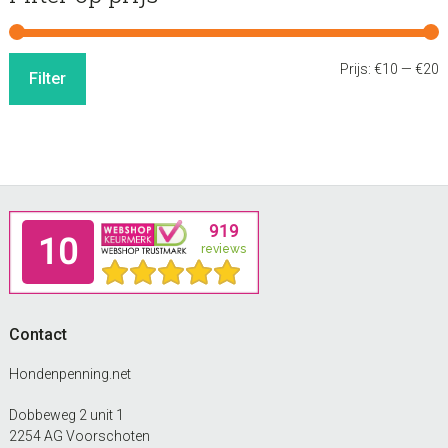
M
M
Prijs:
€10
—
€20
Filter
p
p
Footer
Contact
Hondenpenning.net
Dobbeweg 2 unit 1
2254 AG Voorschoten