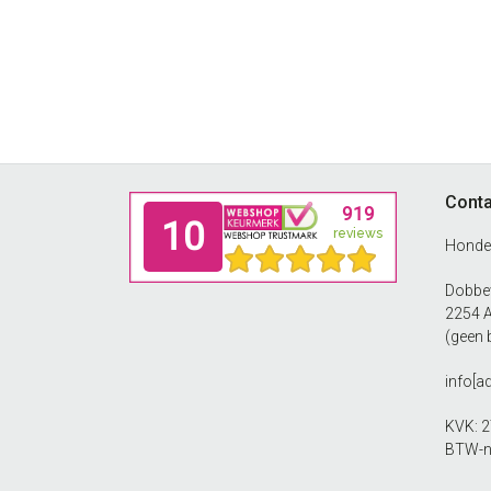
Footer
Conta
Honde
Dobbew
2254 
(geen 
info[a
KVK: 
BTW-n