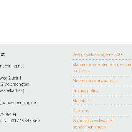
ct
Veel gestelde vragen – FAQ
Klantenservice: Bestellen, Verze
npenning.net
en Retour
eg 2 unit 1
Algemene voorwaarden
AG Voorschoten
bezoekadres)
Privacy policy
Klachten?
d]hondenpenning.net
Over ons
27296494
r: NL 0017 19347 B69
Verschillen en kwaliteit
hondenpenningen