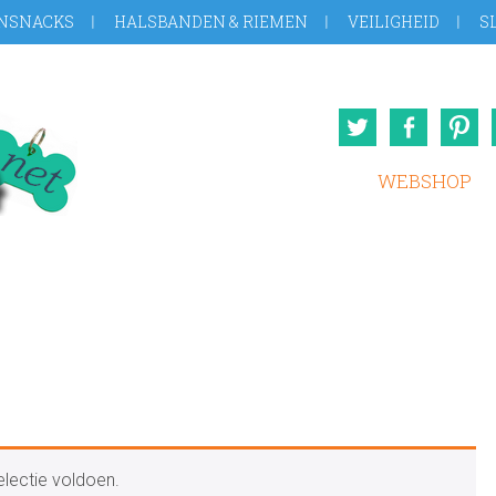
NSNACKS
HALSBANDEN & RIEMEN
VEILIGHEID
S
Twitter
Face
WEBSHOP
lectie voldoen.