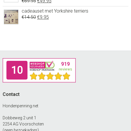
Oorspronkelijke
Huidige
€
69.95
€
49.95
prijs
prijs
cadeauset met Yorkshire terriers
was:
is:
Oorspronkelijke
Huidige
€
14.50
€
9.95
€69.95.
€49.95.
prijs
prijs
was:
is:
€14.50.
€9.95.
Footer
Contact
Hondenpenning.net
Dobbeweg 2 unit 1
2254 AG Voorschoten
(geen bezoekadres)