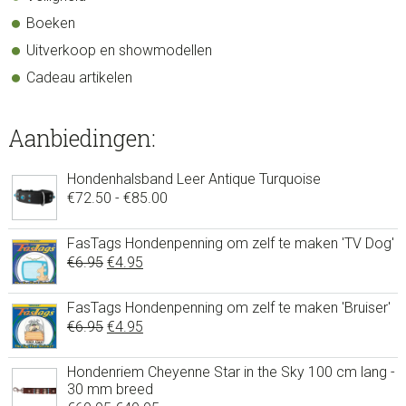
Boeken
Uitverkoop en showmodellen
Cadeau artikelen
Aanbiedingen:
Hondenhalsband Leer Antique Turquoise
Prijsklasse:
€
72.50
-
€
85.00
€72.50
tot
FasTags Hondenpenning om zelf te maken 'TV Dog'
Oorspronkelijke
Huidige
€
6.95
€
4.95
€85.00
prijs
prijs
was:
is:
FasTags Hondenpenning om zelf te maken 'Bruiser'
Oorspronkelijke
Huidige
€
6.95
€6.95.
€
4.95
€4.95.
prijs
prijs
was:
is:
Hondenriem Cheyenne Star in the Sky 100 cm lang -
30 mm breed
€6.95.
€4.95.