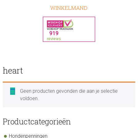
WINKELMAND
heart
Geen producten gevonden die aan je selectie
voldoen.
sidebar
Blog
Productcategorieën
Sidebar
Hondenpenningen