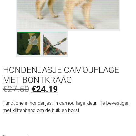
HONDENJASJE CAMOUFLAGE
MET BONTKRAAG
Oorspronkelijke
Huidige
€
27.50
€
24.19
prijs
prijs
Functionele hondenjas. In camouflage kleur. Te bevestigen
was:
is:
met klittenband om de buik en borst.
€27.50.
€24.19.