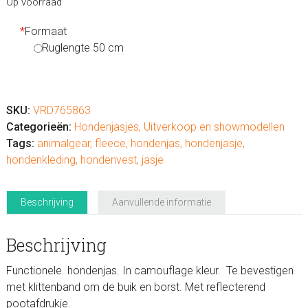
Op voorraad
*
Formaat
Ruglengte 50 cm
Hondenjasje
Camouflage
met
SKU:
VRD765863
bontkraag
Categorieën:
Hondenjasjes
,
Uitverkoop en showmodellen
aantal
Tags:
animalgear
,
fleece
,
hondenjas
,
hondenjasje
,
hondenkleding
,
hondenvest
,
jasje
Beschrijving
Aanvullende informatie
Beschrijving
Functionele hondenjas. In camouflage kleur. Te bevestigen
met klittenband om de buik en borst. Met reflecterend
pootafdrukje.