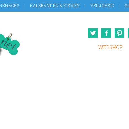
NSNACKS
HALSBANDEN & RIEMEN
VEILIGHEID
S
Twitter
Face
WEBSHOP