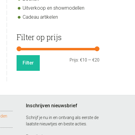
Uitverkoop en showmodellen
Cadeau artikelen
Filter op prijs
Min.
Max.
Prijs:
€10
—
€20
Filter
prijs
prijs
Inschrijven nieuwsbrief
nden
Schrijf je nu in en ontvang als eerste de
laatste nieuwtjes en beste acties.