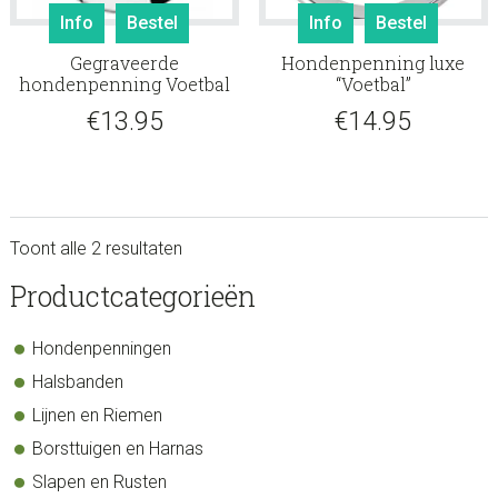
Info
Bestel
Info
Bestel
Gegraveerde
Hondenpenning luxe
hondenpenning Voetbal
“Voetbal”
€
13.95
€
14.95
Toont alle 2 resultaten
sidebar
Store
Productcategorieën
Sidebar
Hondenpenningen
Halsbanden
Lijnen en Riemen
Borsttuigen en Harnas
Slapen en Rusten