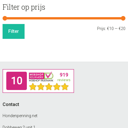
Filter op prijs
M
M
Prijs:
€10
—
€20
Filter
p
p
Footer
Contact
Hondenpenning.net
Dobbeweg 2 unit 1