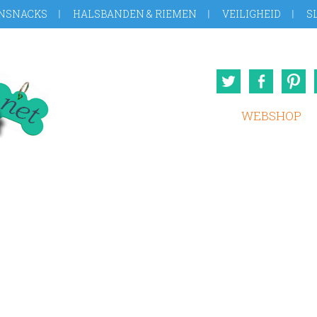
NSNACKS
HALSBANDEN & RIEMEN
VEILIGHEID
S
Twitter
Face
WEBSHOP