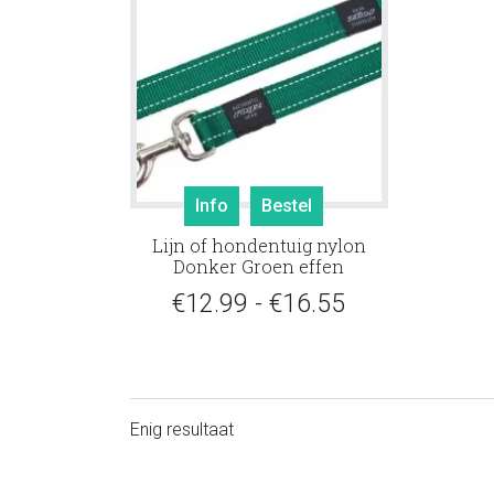
Dit
Info
Bestel
product
Lijn of hondentuig nylon
heeft
Donker Groen effen
meerdere
Prijsklasse:
€
12.99
-
€
16.55
variaties.
Deze
€12.99
optie
tot
kan
gekozen
€16.55
Enig resultaat
worden
op
de