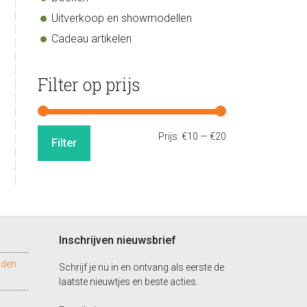
Uitverkoop en showmodellen
Cadeau artikelen
Filter op prijs
Min.
Max.
Prijs:
€10
—
€20
Filter
prijs
prijs
Inschrijven nieuwsbrief
nden
Schrijf je nu in en ontvang als eerste de
laatste nieuwtjes en beste acties.