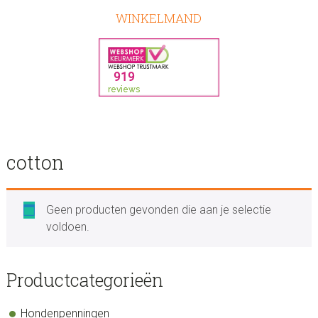
WINKELMAND
cotton
Geen producten gevonden die aan je selectie
voldoen.
sidebar
Store
Productcategorieën
Sidebar
Hondenpenningen