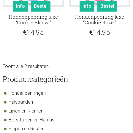
Info
Bestel
Info
Bestel
Hondenpenning luxe
Hondenpenning luxe
“Cookie Blauw “
“Cookie Roze “
€
14.95
€
14.95
Toont alle 2 resultaten
sidebar
Store
Productcategorieën
Sidebar
Hondenpenningen
Halsbanden
Lijnen en Riemen
Borsttuigen en Harnas
Slapen en Rusten