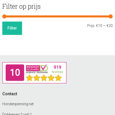
Filter op prijs
M
M
Prijs:
€10
—
€20
Filter
p
p
Footer
Contact
Hondenpenning.net
Dobbeweg 2 unit 1