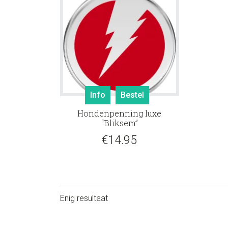
Info
Bestel
Hondenpenning luxe
“Bliksem”
€
14.95
Enig resultaat