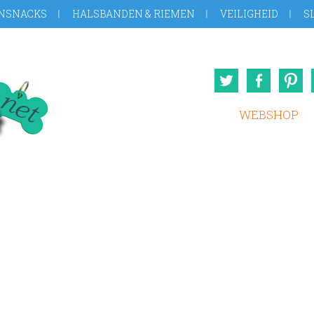
NSNACKS
HALSBANDEN & RIEMEN
VEILIGHEID
S
Twitter
Face
WEBSHOP