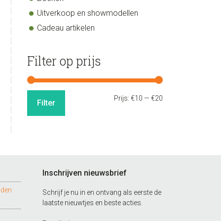
Uitverkoop en showmodellen
Cadeau artikelen
Filter op prijs
Min.
Max.
Prijs:
€10
—
€20
Filter
prijs
prijs
Inschrijven nieuwsbrief
nden
Schrijf je nu in en ontvang als eerste de
laatste nieuwtjes en beste acties.