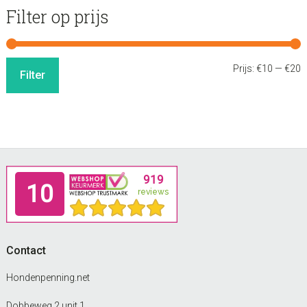
Filter op prijs
M
M
Prijs:
€10
—
€20
Filter
p
p
Footer
Contact
Hondenpenning.net
Dobbeweg 2 unit 1