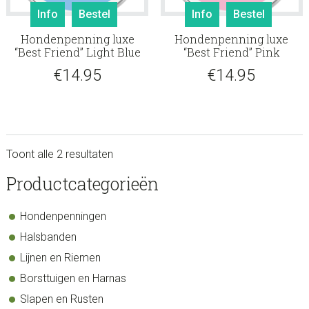
Info
Bestel
Info
Bestel
Hondenpenning luxe
Hondenpenning luxe
“Best Friend” Light Blue
“Best Friend” Pink
€
14.95
€
14.95
Toont alle 2 resultaten
sidebar
Store
Productcategorieën
Sidebar
Hondenpenningen
Halsbanden
Lijnen en Riemen
Borsttuigen en Harnas
Slapen en Rusten