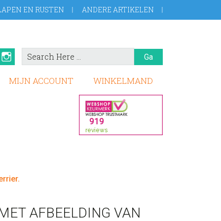
LAPEN EN RUSTEN
ANDERE ARTIKELEN
Search
book
Pinterest
Instagram
Here
MIJN ACCOUNT
WINKELMAND
rrier.
MET AFBEELDING VAN