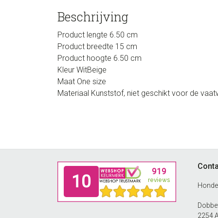
Beschrijving
Product lengte
6.50 cm
Product breedte
15 cm
Product hoogte
6.50 cm
Kleur
WitBeige
Maat
One size
Materiaal
Kunststof, niet geschikt voor de vaa
Footer
Conta
Honde
Dobbew
2254 