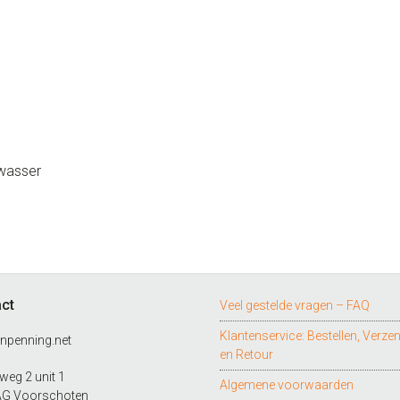
terrier.
aantal
twasser
ct
Veel gestelde vragen – FAQ
Klantenservice: Bestellen, Verze
npenning.net
en Retour
eg 2 unit 1
Algemene voorwaarden
AG Voorschoten