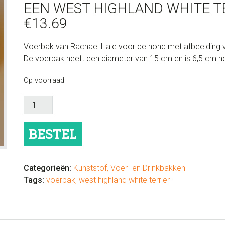
EEN WEST HIGHLAND WHITE TE
€
13.69
Voerbak van Rachael Hale voor de hond met afbeelding va
De voerbak heeft een diameter van 15 cm en is 6,5 cm 
Op voorraad
Voerbak
van
Rachael
BESTEL
Hale
met
afbeelding
Categorieën:
Kunststof
,
Voer- en Drinkbakken
van
Tags:
voerbak
,
west highland white terrier
een
West
Highland
white