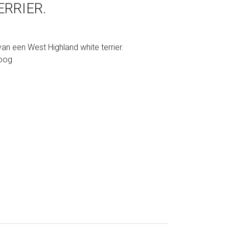
RRIER.
n een West Highland white terrier.
hoog