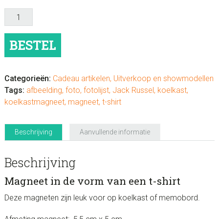
Magneet
in
t-
BESTEL
shirt
vorm
Jack
Categorieën:
Cadeau artikelen
,
Uitverkoop en showmodellen
Russel
Tags:
afbeelding
,
foto
,
fotolijst
,
Jack Russel
,
koelkast
,
aantal
koelkastmagneet
,
magneet
,
t-shirt
Beschrijving
Aanvullende informatie
Beschrijving
Magneet in de vorm van een t-shirt
Deze magneten zijn leuk voor op koelkast of memobord.