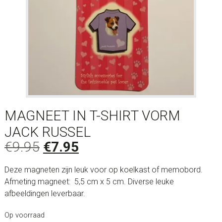
MAGNEET IN T-SHIRT VORM
JACK RUSSEL
Oorspronkelijke
Huidige
€
9.95
€
7.95
prijs
prijs
Deze magneten zijn leuk voor op koelkast of memobord.
was:
is:
Afmeting magneet: 5,5 cm x 5 cm. Diverse leuke
€9.95.
€7.95.
afbeeldingen leverbaar.
Op voorraad