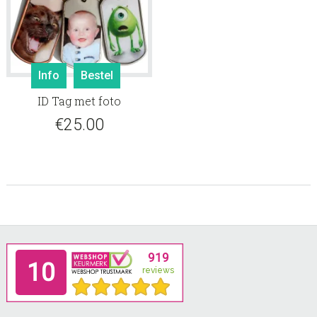
Info
Bestel
ID Tag met foto
€
25.00
Footer