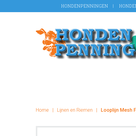
Door
Spring
HONDENPENNINGEN
HONDE
naar
naar
de
de
hoofd
voettekst
inhoud
Home
|
Lijnen en Riemen
|
Looplijn Mesh 