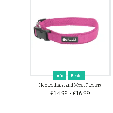
Dit
Info
Bestel
product
Hondenhalsband Mesh Fuchsia
heeft
meerdere
Prijsklass
€
14.99
-
€
16.99
variaties.
€14.99
Deze
tot
optie