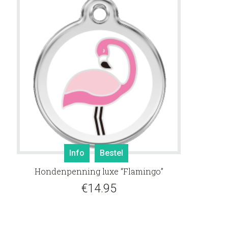
Info
Bestel
Hondenpenning luxe “Flamingo”
e:
€
14.95