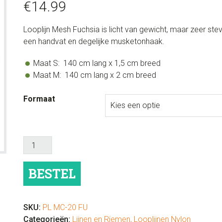
€
14.99
Looplijn Mesh Fuchsia is licht van gewicht, maar zeer ste
een handvat en degelijke musketonhaak.
Maat S: 140 cm lang x 1,5 cm breed
Maat M: 140 cm lang x 2 cm breed
Formaat
Looplijn
Mesh
Fuchsia
BESTEL
aantal
SKU:
PL MC-20 FU
Categorieën:
Lijnen en Riemen
,
Looplijnen Nylon