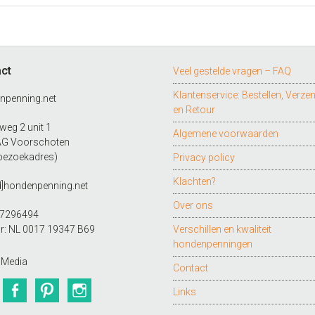
ct
Veel gestelde vragen – FAQ
Klantenservice: Bestellen, Verze
npenning.net
en Retour
eg 2 unit 1
Algemene voorwaarden
AG Voorschoten
bezoekadres)
Privacy policy
Klachten?
d]hondenpenning.net
Over ons
27296494
r: NL 0017 19347 B69
Verschillen en kwaliteit
hondenpenningen
 Media
Contact
Twitter
Facebook
Pinterest
Instagram
Links