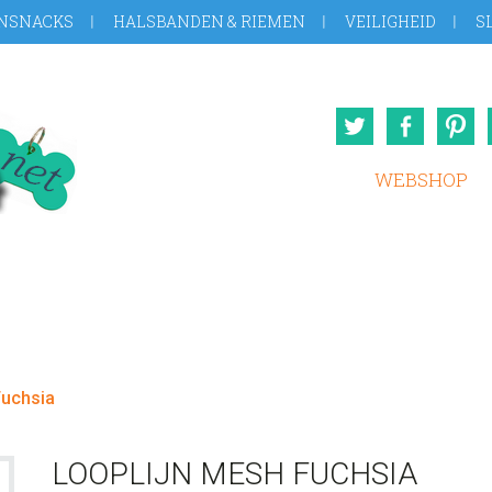
NSNACKS
HALSBANDEN & RIEMEN
VEILIGHEID
S
Twitter
Face
WEBSHOP
Fuchsia
LOOPLIJN MESH FUCHSIA