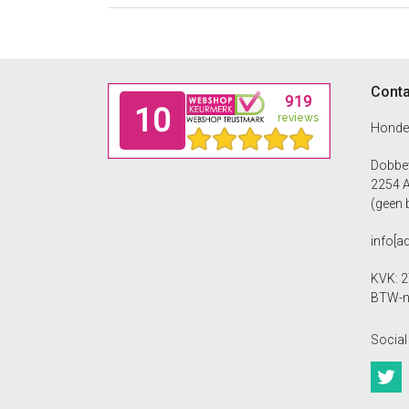
kan
€16.99
gekozen
worden
op
Footer
Conta
de
productpagina
Honde
Dobbew
2254 
(geen 
info[a
KVK: 
BTW-n
Social