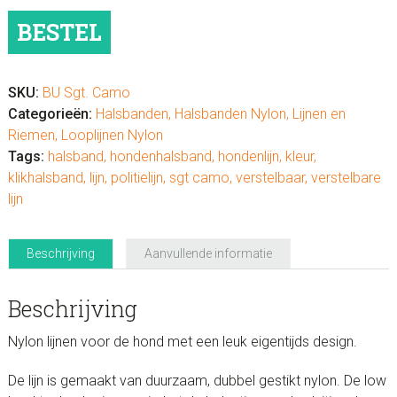
Sgt.
BESTEL
Camo
aantal
SKU:
BU Sgt. Camo
Categorieën:
Halsbanden
,
Halsbanden Nylon
,
Lijnen en
Riemen
,
Looplijnen Nylon
Tags:
halsband
,
hondenhalsband
,
hondenlijn
,
kleur
,
klikhalsband
,
lijn
,
politielijn
,
sgt camo
,
verstelbaar
,
verstelbare
lijn
Beschrijving
Aanvullende informatie
Beschrijving
Nylon lijnen voor de hond met een leuk eigentijds design.
De lijn is gemaakt van duurzaam, dubbel gestikt nylon. De low