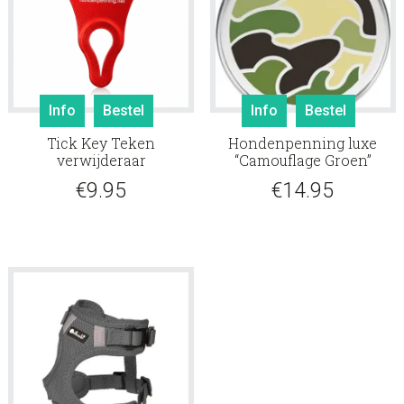
Info
Bestel
Info
Bestel
Tick Key Teken
Hondenpenning luxe
verwijderaar
“Camouflage Groen”
€
9.95
€
14.95