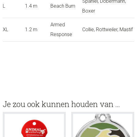
Spaniel, Dobermann,
L
1.4 m
Beach Bum
Boxer
Armed
XL
1.2 m
Collie, Rottweiler, Mastif
Response
Je zou ook kunnen houden van …