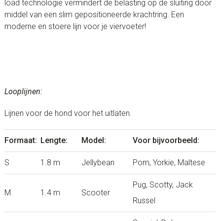
load technologie vermindert de belasting op de sluiting door
middel van een slim gepositioneerde krachtring. Een
moderne en stoere lijn voor je viervoeter!
Looplijnen:
Lijnen voor de hond voor het uitlaten.
Formaat:
Lengte:
Model:
Voor bijvoorbeeld:
S
1.8 m
Jellybean
Pom, Yorkie, Maltese
Pug, Scotty, Jack
M
1.4 m
Scooter
Russel