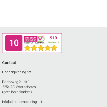
Footer
Contact
Hondenpenning.net
Dobbeweg 2 unit 1
2254 AG Voorschoten
(geen bezoekadres)
info[ad]hondenpenning.net