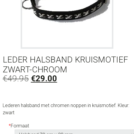
LEDER HALSBAND KRUISMOTIEF
ZWART-CHROOM
Oorspronkelijke
Huidige
€
49.95
€
29.00
prijs
prijs
was:
is:
€49.95.
€29.00.
Lederen halsband met chromen noppen in kruismotief. Kleur:
zwart
*
Formaat