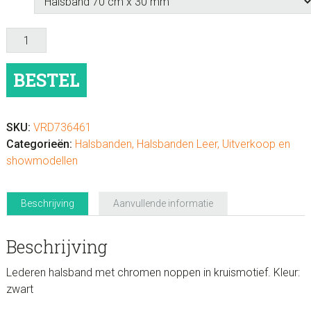
Leder
halsband
kruismotief
BESTEL
zwart-
chroom
aantal
SKU:
VRD736461
Categorieën:
Halsbanden
,
Halsbanden Leer
,
Uitverkoop en
showmodellen
Beschrijving
Aanvullende informatie
Beschrijving
Lederen halsband met chromen noppen in kruismotief. Kleur:
zwart