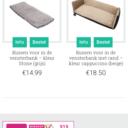
Info
Bestel
Info
Bestel
Kussen voor in de
Kussen voor in de
vensterbank – kleur
vensterbank met rand –
Stone (grijs)
kleur cappuccino (beige)
€
14.99
€
18.50
Footer