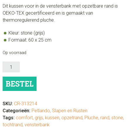
Dit kussen voor in de vensterbank met opzetbare rand is
OEKO-TEX gecertificeerd en is gemaakt van
thermoregulerend pluche.
Kleur: stone (grijs)
Formaat: 60 x 25 cm
Op voorraad
Kussen
voor
in
BESTEL
de
vensterbank
met
SKU:
CR-313214
rand
Categorieën:
Petlando
,
Slapen en Rusten
-
Tags:
comfort
,
grijs
,
kussen
,
opzetrand
,
Pluche
,
rand
,
stone
,
kleur
tochtrand
,
vensterbank
stone