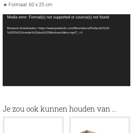
Formaat: 60 x 25 cm
Videospeler
Media error: Format(s) not supported or source(s) not found
Bestand downloaden: https://www.petlando.com/files/videos/Petlando%20-
%205%20Vorteile%20des%20Windowchillers.mp4?_=1
Je zou ook kunnen houden van …