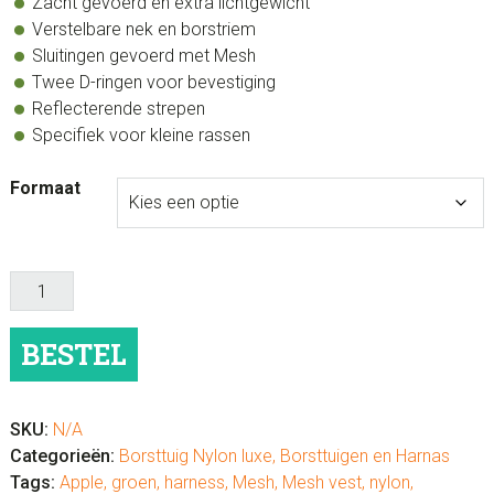
Zacht gevoerd en extra lichtgewicht
Verstelbare nek en borstriem
Sluitingen gevoerd met Mesh
Twee D-ringen voor bevestiging
Reflecterende strepen
Specifiek voor kleine rassen
Formaat
Hondentuig
Mesh
Vest
BESTEL
Apple
aantal
SKU:
N/A
Categorieën:
Borsttuig Nylon luxe
,
Borsttuigen en Harnas
Tags:
Apple
,
groen
,
harness
,
Mesh
,
Mesh vest
,
nylon
,