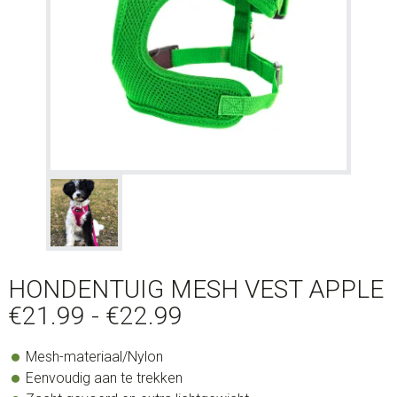
HONDENTUIG MESH VEST APPLE
Prijsklasse:
€
21.99
-
€
22.99
€21.99
Mesh-materiaal/Nylon
tot
Eenvoudig aan te trekken
€22.99