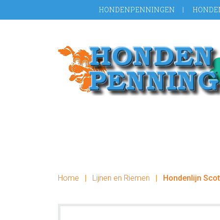
Door
Spring
HONDENPENNINGEN
HONDE
naar
naar
de
de
hoofd
voettekst
inhoud
Home
|
Lijnen en Riemen
|
Hondenlijn Scot