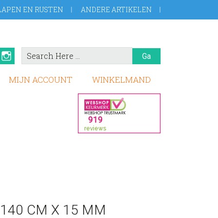
LAPEN EN RUSTEN
ANDERE ARTIKELEN
Search
book
Pinterest
Instagram
Here
MIJN ACCOUNT
WINKELMAND
 140 CM X 15 MM