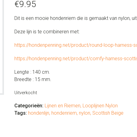
€
9.95
Dit is een mooie hondenriem die is gemaakt van nylon, uit
Deze lijn is te combineren met:
https://hondenpenning.net/product/round-loop-harness-s
https://hondenpenning.net/product/comfy-harness-scott
Lengte : 140 cm.
Breedte : 15 mm.
Uitverkocht
Categorieën:
Lijnen en Riemen
,
Looplijnen Nylon
Tags:
hondenlijn
,
hondenriem
,
nylon
,
Scottish Beige