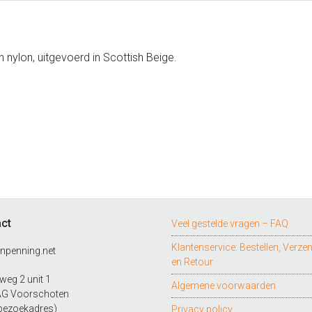
 nylon, uitgevoerd in Scottish Beige.
ct
Veel gestelde vragen – FAQ
Klantenservice: Bestellen, Verze
npenning.net
en Retour
eg 2 unit 1
Algemene voorwaarden
AG Voorschoten
bezoekadres)
Privacy policy