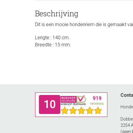
Beschrijving
Dit is een mooie hondenriem die is gemaakt van
Lengte : 140 cm.
Breedte : 15 mm.
Footer
Conta
Honde
Dobbew
2254 
(geen 