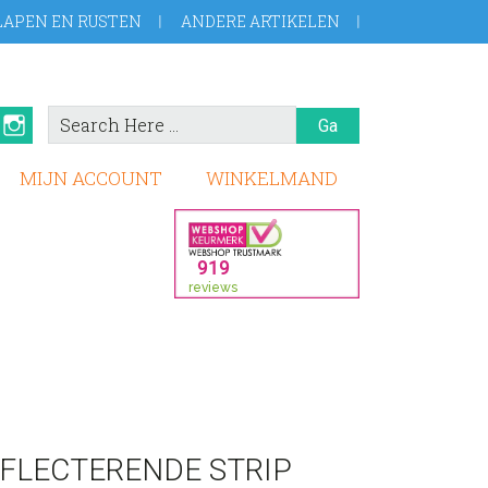
LAPEN EN RUSTEN
ANDERE ARTIKELEN
Search
book
Pinterest
Instagram
Here
MIJN ACCOUNT
WINKELMAND
FLECTERENDE STRIP