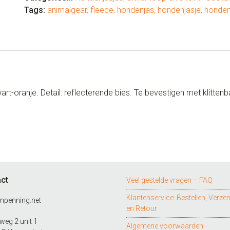
Tags:
animalgear
,
fleece
,
hondenjas
,
hondenjasje
,
honden
rt-oranje. Detail: reflecterende bies. Te bevestigen met klitten
ct
Veel gestelde vragen – FAQ
Klantenservice: Bestellen, Verze
npenning.net
en Retour
eg 2 unit 1
Algemene voorwaarden