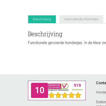
Beschrijving
Aanvullende informatie
Beschrijving
Functionele gevoerde hondenjas. In de kleur zwa
Footer
Conta
Honde
Dobbew