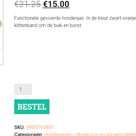
Oorspronkelijke
Huidige
€
21.25
€
15.00
prijs
prijs
Functionele gevoerde hondenjas. In de kleur zwart-oranje.
was:
is:
klittenband om de buik en borst.
€21.25.
€15.00.
Hondenjasje
Sprint
met
BESTEL
reflecterende
strip
aantal
SKU:
VRD0765851
Categorieën:
Hondenjasjes
,
Uitverkoop en showmodelle