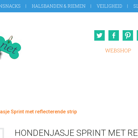
NSNACKS
HALSBANDEN & RIEMEN
VEILIGHEID
S
Twitter
Face
WEBSHOP
sje Sprint met reflecterende strip
HONDENJASJE SPRINT MET RE