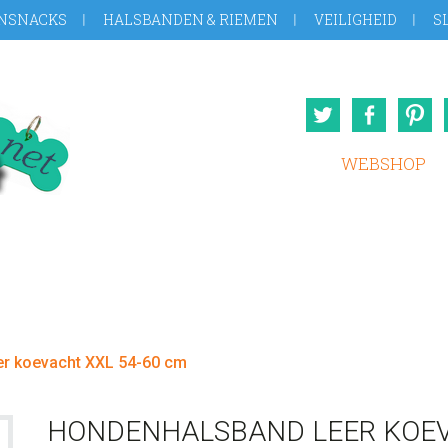
NSNACKS
HALSBANDEN & RIEMEN
VEILIGHEID
S
Twitter
Face
WEBSHOP
r koevacht XXL 54-60 cm
HONDENHALSBAND LEER KOEV