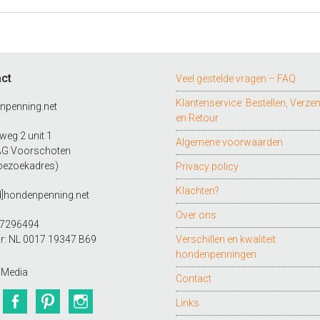
ct
Veel gestelde vragen – FAQ
Klantenservice: Bestellen, Verze
npenning.net
en Retour
eg 2 unit 1
Algemene voorwaarden
AG Voorschoten
bezoekadres)
Privacy policy
Klachten?
d]hondenpenning.net
Over ons
27296494
r: NL 0017 19347 B69
Verschillen en kwaliteit
hondenpenningen
 Media
Contact
Twitter
Facebook
Pinterest
Instagram
Links