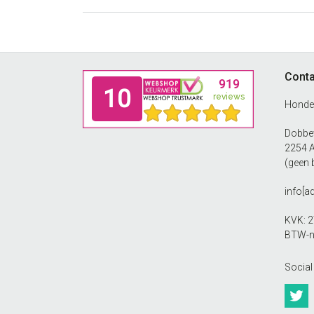
Footer
Conta
Honde
Dobbew
2254 
(geen 
info[a
KVK: 
BTW-n
Social