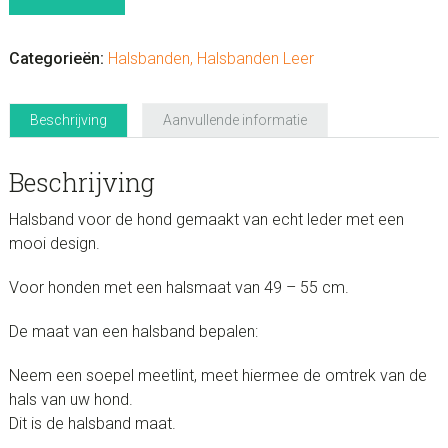
HH
Wit/Bruin
XL
Categorieën:
Halsbanden
,
Halsbanden Leer
49-
55
Beschrijving
Aanvullende informatie
cm
aantal
Beschrijving
Halsband voor de hond gemaakt van echt leder met een
mooi design.
Voor honden met een halsmaat van 49 – 55 cm.
De maat van een halsband bepalen:
Neem een soepel meetlint, meet hiermee de omtrek van de
hals van uw hond.
Dit is de halsband maat.