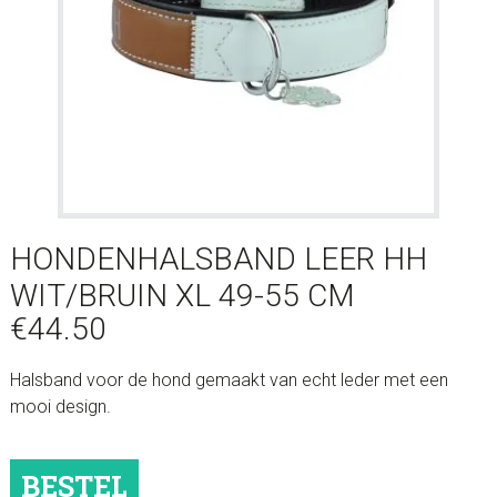
HONDENHALSBAND LEER HH
WIT/BRUIN XL 49-55 CM
€
44.50
Halsband voor de hond gemaakt van echt leder met een
mooi design.
Hondenhalsband
BESTEL
Leer