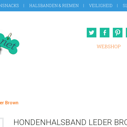
NSNACKS
HALSBANDEN & RIEMEN
VEILIGHEID
S
Twitter
Face
WEBSHOP
er Brown
HONDENHALSBAND LEDER B