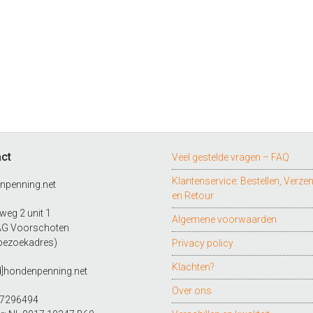
ct
Veel gestelde vragen – FAQ
Klantenservice: Bestellen, Verze
npenning.net
en Retour
eg 2 unit 1
Algemene voorwaarden
AG Voorschoten
bezoekadres)
Privacy policy
Klachten?
d]hondenpenning.net
Over ons
27296494