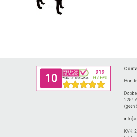
Footer
Conta
Honde
Dobbew
2254 
(geen 
info[a
KVK: 