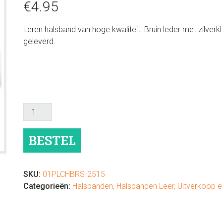
€
4.95
Leren halsband van hoge kwaliteit. Bruin leder met zilverk
geleverd.
Hondenhalsband
leder
Brown
BESTEL
aantal
SKU:
01PLCHBRSI2515
Categorieën:
Halsbanden
,
Halsbanden Leer
,
Uitverkoop 