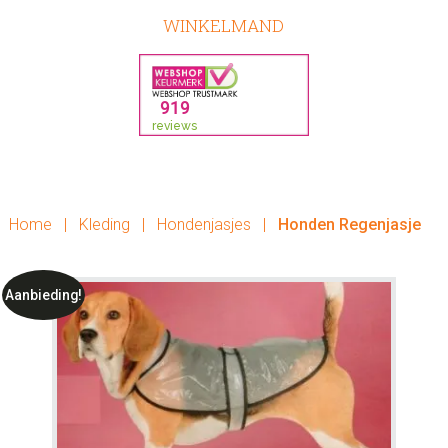
WINKELMAND
Home
|
Kleding
|
Hondenjasjes
|
Honden Regenjasje
Aanbieding!