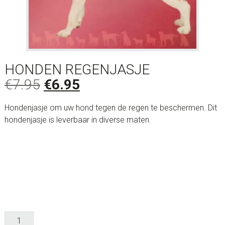
HONDEN REGENJASJE
Oorspronkelijke
Huidige
€
7.95
€
6.95
prijs
prijs
Hondenjasje om uw hond tegen de regen te beschermen. Dit
was:
is:
hondenjasje is leverbaar in diverse maten.
€7.95.
€6.95.
Honden