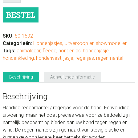
Regenjasje
aantal
BESTEL
SKU:
50-1592
Categorieën:
Hondenjasjes
,
Uitverkoop en showmodellen
Tags:
animalgear
,
fleece
,
hondenjas
,
hondenjasje
,
hondenkleding
,
hondenvest
,
jasje
,
regenjas
,
regenmantel
Beschrijving
Aanvullende informatie
Beschrijving
Handige regenmantel / regenjas voor de hond. Eenvoudige
uitvoering, maar het doet precies waarvoor ze bedoeld zijn,
namelijk bescherming bieden aan uw hond tegen regen en
wind. De regenmantels zijn gemaakt van stevig plastic en
kunnen gewoon iedere keer hergebruikt worden.