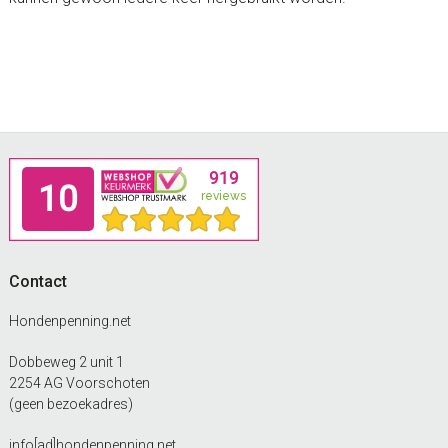
Footer
Contact
Hondenpenning.net
Dobbeweg 2 unit 1
2254 AG Voorschoten
(geen bezoekadres)
info[ad]hondenpenning.net