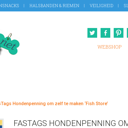
NSNACKS
HALSBANDEN & RIEMEN
VEILIGHEID
S
Twitter
Face
WEBSHOP
Tags Hondenpenning om zelf te maken ‘Fish Store’
FASTAGS HONDENPENNING OM 