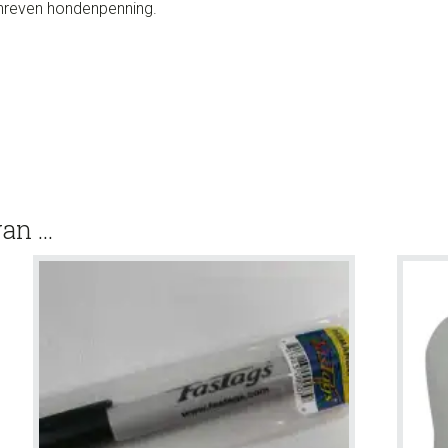
chreven hondenpenning.
van …