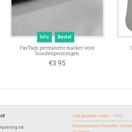
Info
Bestel
FasTags permanent marker voor
hondenpenningen
€
3.95
ct
Veel gestelde vragen – FAQ
Klantenservice: Bestellen, Verze
npenning.net