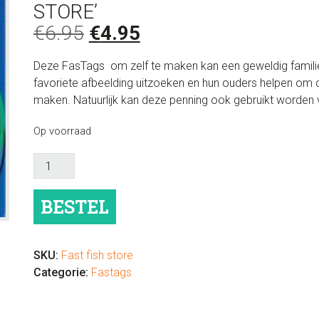
STORE’
Oorspronkelijke
Huidige
€
6.95
€
4.95
prijs
prijs
Deze FasTags om zelf te maken kan een geweldig famili
was:
is:
favoriete afbeelding uitzoeken en hun ouders helpen om
€6.95.
€4.95.
maken. Natuurlijk kan deze penning ook gebruikt worden 
Op voorraad
FasTags
Hondenpenning
om
BESTEL
zelf
te
maken
SKU:
Fast fish store
'Fish
Categorie:
Fastags
Store'
aantal