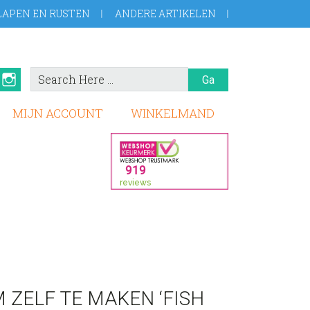
LAPEN EN RUSTEN
ANDERE ARTIKELEN
Search
book
Pinterest
Instagram
Here
MIJN ACCOUNT
WINKELMAND
ZELF TE MAKEN ‘FISH