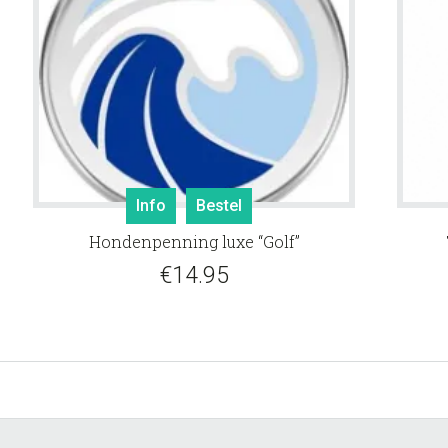
Info
Bestel
Hondenpenning luxe “Golf”
€
14.95