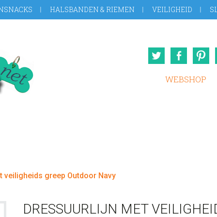
NSNACKS
HALSBANDEN & RIEMEN
VEILIGHEID
S
Twitter
Face
WEBSHOP
t veiligheids greep Outdoor Navy
DRESSUURLIJN MET VEILIGHE