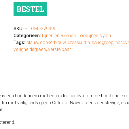
veiligheids
BESTEL
greep
Outdoor
Navy
SKU:
PL GHL-329990
aantal
Categorieën:
Lijnen en Riemen
,
Looplijnen Nylon
Tags:
blauw
,
donkerblauw
,
dressuurlijn
,
handgreep
,
handv
veiligheidsgreep
,
verstelbaar
y is een hondenriem met een extra handvat om de hond snel kort 
uurlijn met veiligheids greep Outdoor Navy is een zeer stevige,
l.
ecterend.