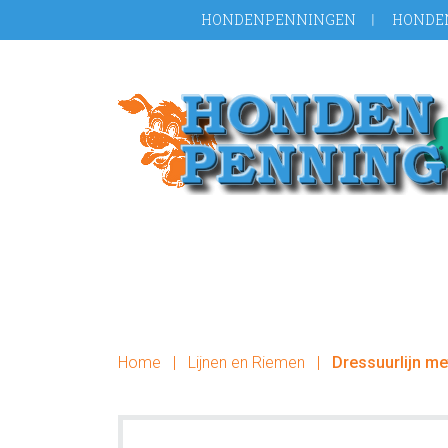
Door
Spring
HONDENPENNINGEN
HONDE
naar
naar
de
de
hoofd
voettekst
inhoud
Home
|
Lijnen en Riemen
|
Dressuurlijn me