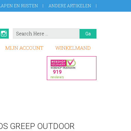
LAPEN EN RUSTEN
ANDERE ARTIKELEN
Search
book
Pinterest
Instagram
Here
MIJN ACCOUNT
WINKELMAND
IDS GREEP OUTDOOR