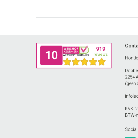
€21.99
Deze
tot
optie
kan
€22.99
gekozen
worden
op
Footer
Conta
de
productpagina
Honde
Dobbew
2254 
(geen 
info[a
KVK: 
BTW-n
Social