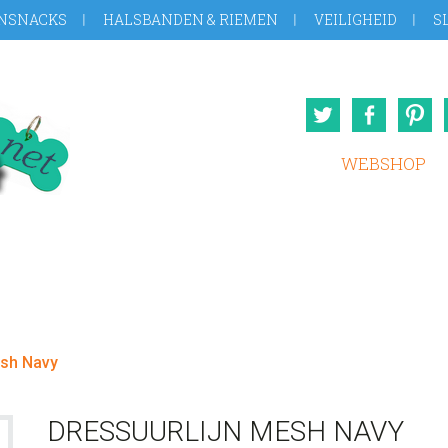
NSNACKS
HALSBANDEN & RIEMEN
VEILIGHEID
S
Twitter
Face
WEBSHOP
esh Navy
DRESSUURLIJN MESH NAVY