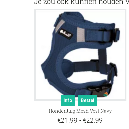
Je zou ook kunnen houden 
Dit
Info
Bestel
product
Hondentuig Mesh Vest Navy
heeft
meerdere
Prijsklass
€
21.99
-
€
22.99
variaties.