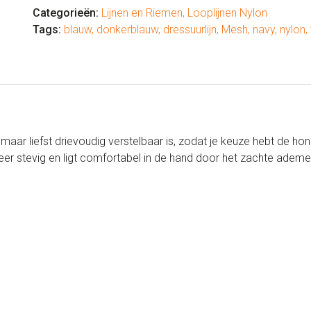
Categorieën:
Lijnen en Riemen
,
Looplijnen Nylon
Tags:
blauw
,
donkerblauw
,
dressuurlijn
,
Mesh
,
navy
,
nylon
,
e maar liefst drievoudig verstelbaar is, zodat je keuze hebt de ho
jn zeer stevig en ligt comfortabel in de hand door het zachte ade