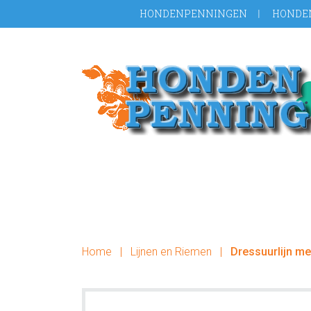
Door
Spring
HONDENPENNINGEN
HONDE
naar
naar
de
de
hoofd
voettekst
inhoud
Home
|
Lijnen en Riemen
|
Dressuurlijn m