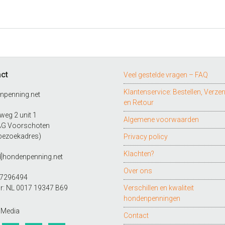
€13.99
Deze
tot
optie
kan
€15.99
gekozen
worden
op
ct
Veel gestelde vragen – FAQ
de
productpagina
Klantenservice: Bestellen, Verze
npenning.net
en Retour
eg 2 unit 1
Algemene voorwaarden
AG Voorschoten
bezoekadres)
Privacy policy
Klachten?
d]hondenpenning.net
Over ons
27296494
r: NL 0017 19347 B69
Verschillen en kwaliteit
hondenpenningen
 Media
Contact