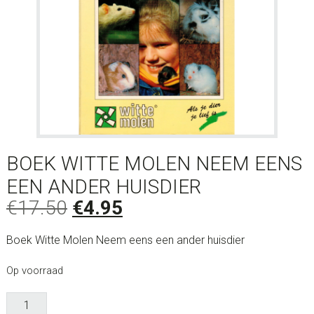
BOEK WITTE MOLEN NEEM EENS
EEN ANDER HUISDIER
Oorspronkelijke
Huidige
€
17.50
€
4.95
prijs
prijs
Boek Witte Molen Neem eens een ander huisdier
was:
is:
€17.50.
€4.95.
Op voorraad
Boek