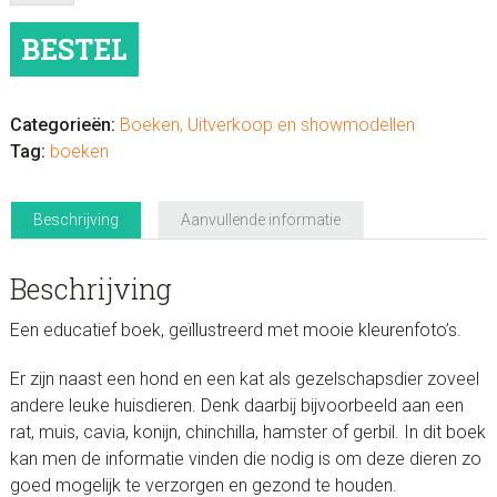
Witte
Molen
BESTEL
Neem
eens
een
Categorieën:
Boeken
,
Uitverkoop en showmodellen
ander
Tag:
boeken
huisdier
aantal
Beschrijving
Aanvullende informatie
Beschrijving
Een educatief boek, geïllustreerd met mooie kleurenfoto’s.
Er zijn naast een hond en een kat als gezelschapsdier zoveel
andere leuke huisdieren. Denk daarbij bijvoorbeeld aan een
rat, muis, cavia, konijn, chinchilla, hamster of gerbil. In dit boek
kan men de informatie vinden die nodig is om deze dieren zo
goed mogelijk te verzorgen en gezond te houden.