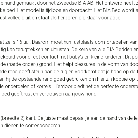
 de hand gemaakt door het Zweedse BIA AB. Het ontwerp heeft z
ijke bed. Het model is tijdloos en doordacht. Het BIA Bed word
st volledig uit en staat als herboren op, klaar voor actie!
kat zelfs 16 uur. Daarom moet hun rustplaats comfortabel en van 
tig kan terugtrekken en uitrusten. De kern van alle BIA Bedden en
dgekeurd voor direct contact met baby’s en kleine kinderen. Dit po
e (harde onder-) grond. Het helpt blessures in de vorm van doo
nde rand geeft steun aan de rug en voorkomt dat je hond op de t
an hij de opstaande rand goed gebruiken om hier z’n koppie op
onderdelen of korrels. Hierdoor biedt het de perfecte ondersteu
 het bed geeft rust en vertrouwen aan jouw hond.
 (breedte 2) kant. De juiste maat bepaal je aan de hand van de l
en dienen te corresponderen.