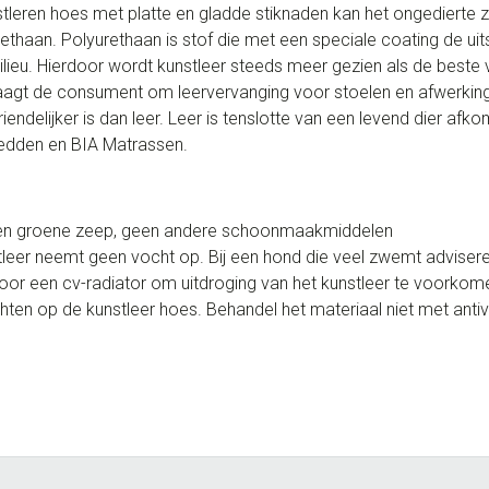
stleren hoes met platte en gladde stiknaden kan het ongedierte zi
thaan. Polyurethaan is stof die met een speciale coating de uitst
ilieu. Hierdoor wordt kunstleer steeds meer gezien als de beste v
aagt de consument om leervervanging voor stoelen en afwerkin
riendelijker is dan leer. Leer is tenslotte van een levend dier af
edden en BIA Matrassen.
 en groene zeep, geen andere schoonmaakmiddelen
nstleer neemt geen vocht op. Bij een hond die veel zwemt adviser
f voor een cv-radiator om uitdroging van het kunstleer te voorkom
chten op de kunstleer hoes. Behandel het materiaal niet met anti