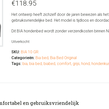
€
118.95
Het ontwerp heeft zichzelf door de jaren bewezen als he
gebruiksvriendelijke bed. Het model is tijdloos en doordac
Dit BIA hondenbed wordt zonder verzendkosten binnen N
Uitverkocht
SKU:
BIA 10 GR
Categorieën:
Bia bed
,
Bia Bed Original
Tags:
bia
,
bia bed
,
biabed
,
comfort
,
grijs
,
hond
,
hondenku
mfortabel en gebruiksvriendelijk