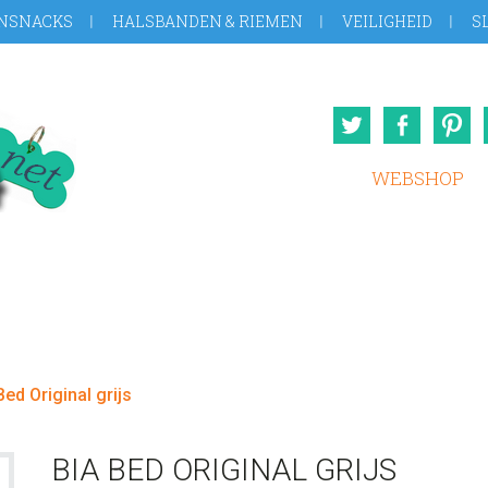
NSNACKS
HALSBANDEN & RIEMEN
VEILIGHEID
S
Twitter
Face
WEBSHOP
ed Original grijs
BIA BED ORIGINAL GRIJS