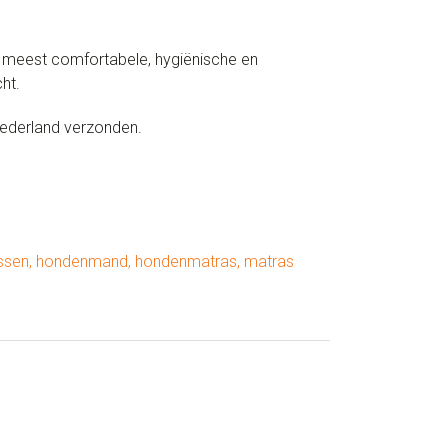
t meest comfortabele, hygiënische en
ht.
ederland verzonden.
ssen
,
hondenmand
,
hondenmatras
,
matras