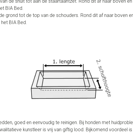
van de snuit tot aan de staartaantzet. Rond dit af naar boven en
et BIA Bed.
de grond tot de top van de schouders. Rond dit af naar boven e
n het BIA Bed.
dden, goed en eenvoudig te reinigen. Bij honden met huidproblem
itatieve kunstleer is vrij van giftig lood. Bijkomend voordeel is