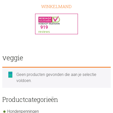
WINKELMAND
veggie
Geen producten gevonden die aan je selectie
voldoen.
sidebar
Store
Productcategorieën
Sidebar
Hondenpenningen