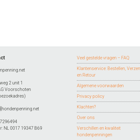
ct
Veel gestelde vragen – FAQ
Klantenservice: Bestellen, Verze
npenning.net
en Retour
eg 2 unit 1
Algemene voorwaarden
AG Voorschoten
bezoekadres)
Privacy policy
Klachten?
d]hondenpenning.net
Over ons
27296494
r: NL 0017 19347 B69
Verschillen en kwaliteit
hondenpenningen