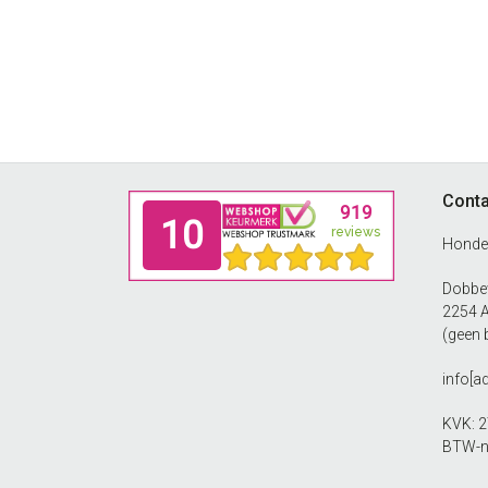
Footer
Conta
Honde
Dobbew
2254 
(geen 
info[a
KVK: 
BTW-n