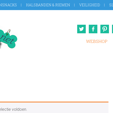
NSNACKS
HALSBANDEN & RIEMEN
VEILIGHEID
S
Twitter
Face
WEBSHOP
lectie voldoen.