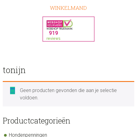
WINKELMAND
tonijn
Geen producten gevonden die aan je selectie
voldoen.
sidebar
Store
Productcategorieën
Sidebar
Hondenpenningen