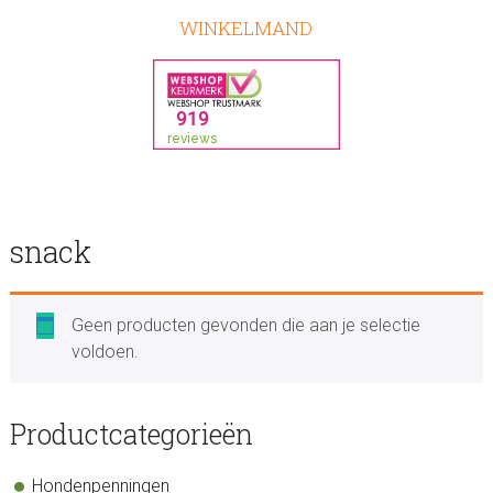
WINKELMAND
snack
Geen producten gevonden die aan je selectie
voldoen.
sidebar
Store
Productcategorieën
Sidebar
Hondenpenningen