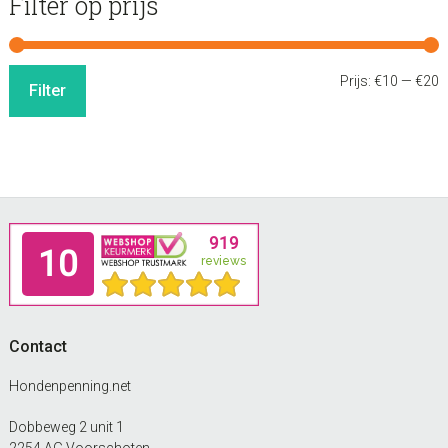
Filter op prijs
M
M
Prijs:
€10
—
€20
Filter
p
p
Footer
Contact
Hondenpenning.net
Dobbeweg 2 unit 1