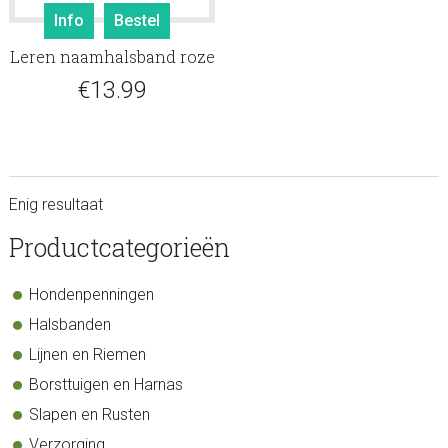
Info
Bestel
Leren naamhalsband roze
€
13.99
Enig resultaat
sidebar
Store
Productcategorieën
Sidebar
Hondenpenningen
Halsbanden
Lijnen en Riemen
Borsttuigen en Harnas
Slapen en Rusten
Verzorging