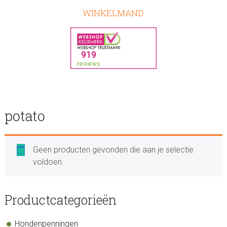
WINKELMAND
potato
Geen producten gevonden die aan je selectie
voldoen.
sidebar
Store
Productcategorieën
Sidebar
Hondenpenningen