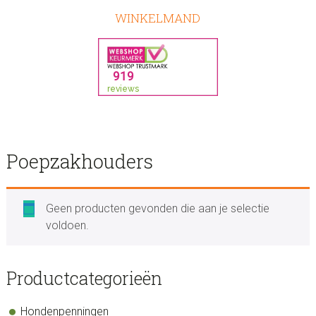
WINKELMAND
Poepzakhouders
Geen producten gevonden die aan je selectie
voldoen.
sidebar
Store
Productcategorieën
Sidebar
Hondenpenningen