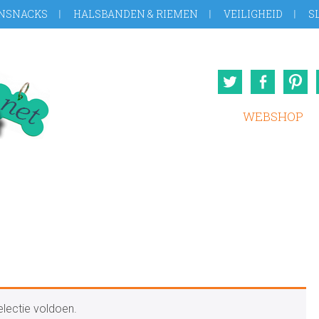
NSNACKS
HALSBANDEN & RIEMEN
VEILIGHEID
S
Twitter
Face
WEBSHOP
lectie voldoen.