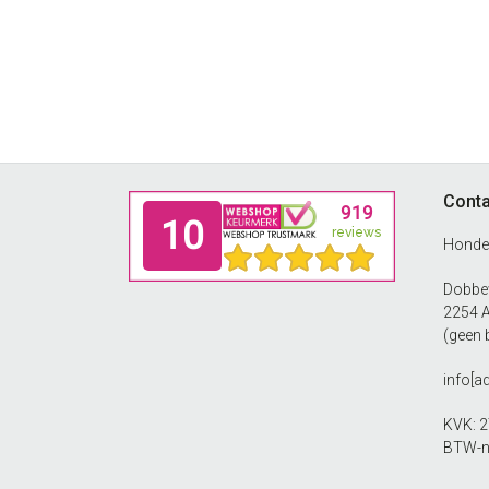
Footer
Conta
Honde
Dobbew
2254 
(geen 
info[a
KVK: 
BTW-n