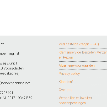
ct
Veel gestelde vragen – FAQ
Klantenservice: Bestellen, Verze
npenning.net
en Retour
eg 2 unit 1
Algemene voorwaarden
AG Voorschoten
bezoekadres)
Privacy policy
Klachten?
d]hondenpenning.net
Over ons
27296494
r: NL 0017 19347 B69
Verschillen en kwaliteit
hondenpenningen