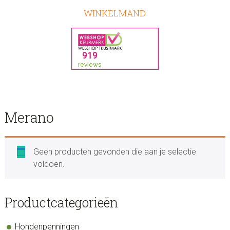
WINKELMAND
Merano
Geen producten gevonden die aan je selectie
voldoen.
sidebar
Store
Productcategorieën
Sidebar
Hondenpenningen