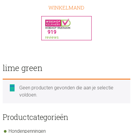
WINKELMAND
lime green
Geen producten gevonden die aan je selectie
voldoen.
sidebar
Store
Productcategorieën
Sidebar
Hondenpenningen