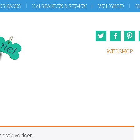
NSNACKS
HALSBANDEN & RIEMEN
VEILIGHEID
S
Twitter
Face
WEBSHOP
lectie voldoen.