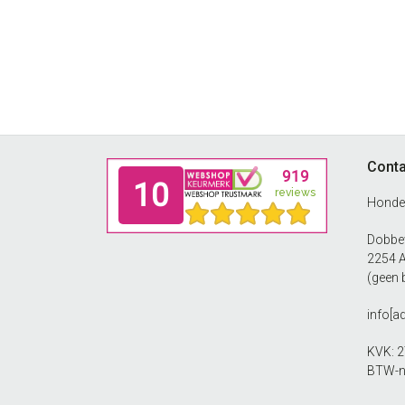
Footer
Conta
Honde
Dobbew
2254 
(geen 
info[a
KVK: 
BTW-n