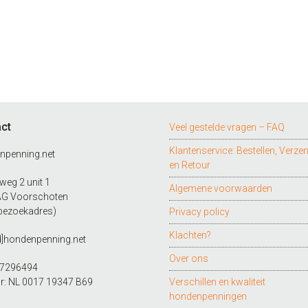
ct
Veel gestelde vragen – FAQ
Klantenservice: Bestellen, Verze
npenning.net
en Retour
eg 2 unit 1
Algemene voorwaarden
AG Voorschoten
bezoekadres)
Privacy policy
Klachten?
d]hondenpenning.net
Over ons
27296494
r: NL 0017 19347 B69
Verschillen en kwaliteit
hondenpenningen