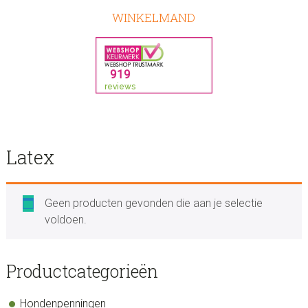
WINKELMAND
Latex
Geen producten gevonden die aan je selectie
voldoen.
sidebar
Store
Productcategorieën
Sidebar
Hondenpenningen