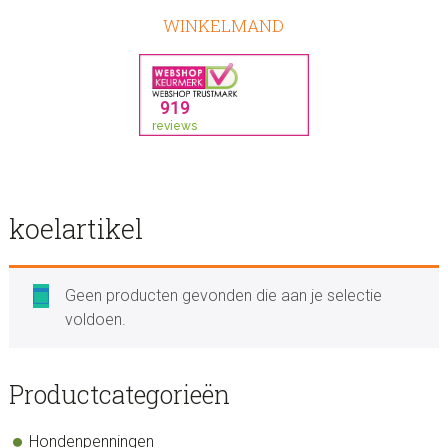
WINKELMAND
koelartikel
Geen producten gevonden die aan je selectie
voldoen.
sidebar
Store
Productcategorieën
Sidebar
Hondenpenningen